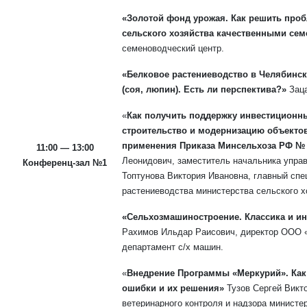
«Золотой фонд урожая. Как решить про
сельского хозяйства качественными сем
семеноводческий центр.
«Белковое растениеводство в Челябинск
(соя, люпин). Есть ли перспектива?»
Зац
«
Как получить поддержку инвестиционн
строительство и модернизацию объекто
применения Приказа Минсельхоза РФ № 47
11:00 — 13:00
Леонидович, заместитель начальника управ
Конференц-зал №1
Топтунова Виктория Ивановна, главный сп
растениеводства министерства сельского х
«Сельхозмашиностроение. Классика и ин
Рахимов Ильдар Раисович, директор ООО 
департамент с/х машин.
«
Внедрение Программы «Меркурий». Как
ошибки и их решения»
Тузов Сергей Викто
ветеринарного контроля и надзора министе