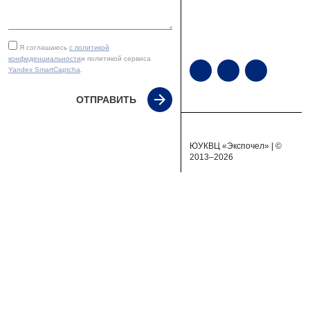
Я соглашаюсь
с политикой
конфиденциальности
и политикой сервиса
Yandex SmartCaptcha
.
ОТПРАВИТЬ
ЮУКВЦ «Экспочел» | ©
2013–2026