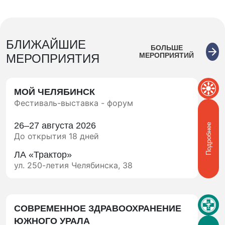
Тема 9:
«Технические особенности реализации
оснащения пассажирского и грузового
транспорта оборудованием контроля и
мониторинга».
БЛИЖАЙШИЕ
БОЛЬШЕ
Спикер:
МЕРОПРИЯТИЙ
МЕРОПРИЯТИЯ
Шелехов Петр Владимирович, директор по
развитию ООО «Мониторинг – сервис»,
МОЙ ЧЕЛЯБИНСК
г.Челябинск.
Фестиваль-выставка - форум
Время до 15 мин.
26–27 августа 2026
Подробнее
Тема 10:
«Метан для дизельных автомобилей.
До открытия 18 дней
Возможность применения метана в качестве
газомоторного топлива на дизельных
ЛА «Трактор»
автомобилях (грузовых)».
ул. 250-летия Челябинска, 38
Спикер:
Помыкалов Евгений Александрович, ИП
Помыкалов Е.А.
СОВРЕМЕННОЕ ЗДРАВООХРАНЕНИЕ
ЮЖНОГО УРАЛА
Время до 15 мин.