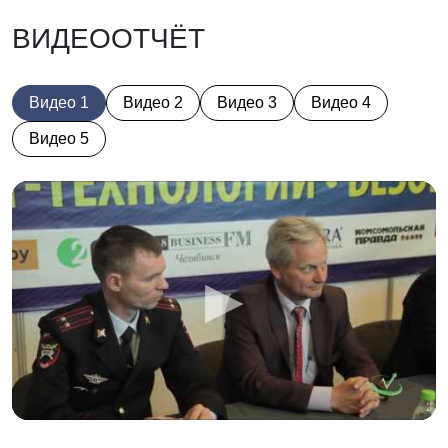
Тема 7: «Передача геолокационных данных о
движении транспортных средств по маршрутам
ВИДЕООТЧЁТ
регулярных перевозок в Региональную
навигационно — информационную систему
(РНИС) с целью дальнейшего отображения
Видео 1
Видео 2
Видео 3
Видео 4
данных в открытом доступе»
Спикеры:
Видео 5
— Сечин Игорь Леонидович, заместитель
начальника управления транспорта
Министерства дорожного хозяйства и
транспорта Челябинской области;
— представитель Челябинского регионального
центра навигационно — информационных
технологий (ЧРЦНИТ)
Тема 8: «Оснащение общественного
транспорта валидаторами оплаты проезда,
датчиками мониторинга пассажиропотока и
т.д.»
Спикер: представитель МУП «СОД»
Перерыв — 10 минут