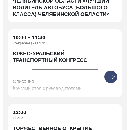
ЧЕЛЯБИНСКОЙ ОБЛАСТИ «ЛУЧШИЙ
ВОДИТЕЛЬ АВТОБУСА (БОЛЬШОГО
КЛАССА) ЧЕЛЯБИНСКОЙ ОБЛАСТИ»
10:00 – 11:40
Конференц - зал №1
ЮЖНО-УРАЛЬСКИЙ
ТРАНСПОРТНЫЙ КОНГРЕСС
Описание
Круглый стол с руководителями
автотранспортных предприятий,
муниципальных образований Челябинской
области, представителями заинтересованных
Министерств и ведомств.
12:00
Сцена
Приветственное слово Министра дорожного
хозяйства и транспорта Челябинской области
ТОРЖЕСТВЕННОЕ ОТКРЫТИЕ