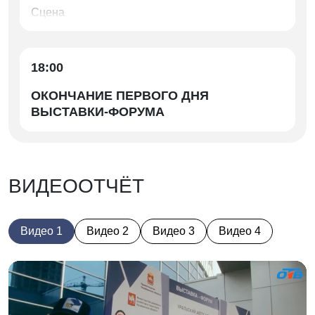
Сцена
18:00
ОКОНЧАНИЕ ПЕРВОГО ДНЯ
ВЫСТАВКИ-ФОРУМА
ВИДЕООТЧЁТ
Видео 1
Видео 2
Видео 3
Видео 4
В
и
д
е