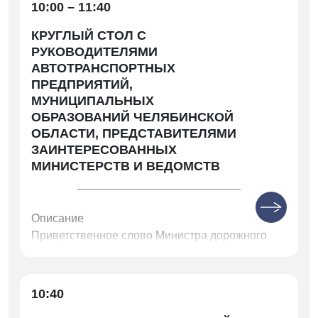
10:00 – 11:40
КРУГЛЫЙ СТОЛ С
РУКОВОДИТЕЛЯМИ
АВТОТРАНСПОРТНЫХ
ПРЕДПРИЯТИЙ,
МУНИЦИПАЛЬНЫХ
ОБРАЗОВАНИЙ ЧЕЛЯБИНСКОЙ
ОБЛАСТИ, ПРЕДСТАВИТЕЛЯМИ
ЗАИНТЕРЕСОВАННЫХ
МИНИСТЕРСТВ И ВЕДОМСТВ
Описание
Приветственное слово Министра дорожного
хозяйства и транспорта Челябинской области
Нечаева Алексея Сергеевича
Вступительное слово заместителя Министра
10:40
дорожного хозяйства и транспорта
Челябинской области Егорова Александра