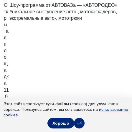
О
Шоу-программа от АВТОВАЗа — «АВТОРОДЕО»
тк
Уникальное выступление авто-, мотокаскадеров,
р
экстремальные авто-, мототрюки
ы
та
я
п
л
о
щ
а
дк
а
11
.0
0-
Этот сайт использует куки-файлы (cookies) для улучшения
сервиса. Пользуясь сайтом, вы соглашаетесь на
1
использование
cookies
4.
0
Хорошо
0