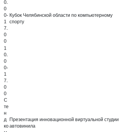
0.
0
0-
Кубок Челябинской области по компьютерному
1
спорту
7.
0
0
1
0.
0
0-
1
7.
0
0
С
те
н
д
Презентация инновационной виртуальной студии
ко
автовинила