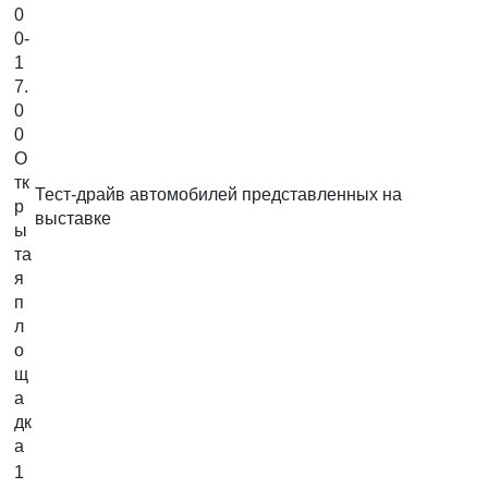
0
0-
1
7.
0
0
О
тк
Тест-драйв автомобилей представленных на
р
выставке
ы
та
я
п
л
о
щ
а
дк
а
1