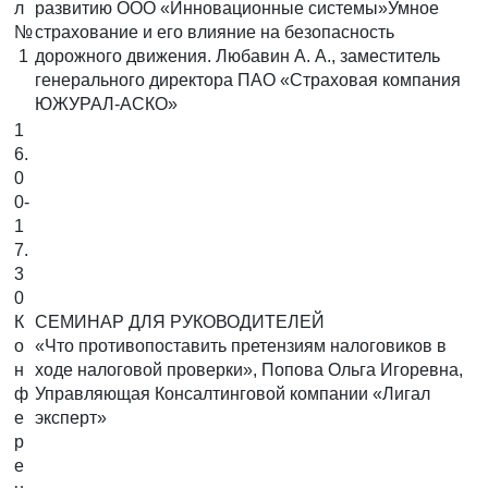
л
развитию ООО «Инновационные системы»Умное
№
страхование и его влияние на безопасность
1
дорожного движения. Любавин А. А., заместитель
генерального директора ПАО «Страховая компания
ЮЖУРАЛ-АСКО»
1
6.
0
0-
1
7.
3
0
К
СЕМИНАР ДЛЯ РУКОВОДИТЕЛЕЙ
о
«Что противопоставить претензиям налоговиков в
н
ходе налоговой проверки», Попова Ольга Игоревна,
ф
Управляющая Консалтинговой компании «Лигал
е
эксперт»
р
е