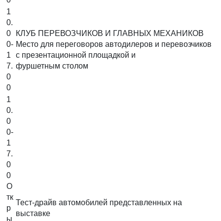
1
0.
0
КЛУБ ПЕРЕВОЗЧИКОВ И ГЛАВНЫХ МЕХАНИКОВ
0-
Место для переговоров автодилеров и перевозчиков
1
с презентационной площадкой и
7.
фуршетным столом
0
0
1
0.
0
0-
1
7.
0
0
О
тк
Тест-драйв автомобилей представленных на
р
выставке
ы