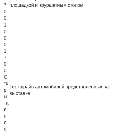
7:
площадкой и фуршетным столом
0
0
1
0.
0
0-
1
7.
0
0
О
тк
Тест-драйв автомобилей представленных на
р
выставке
ы
та
я
п
л
о