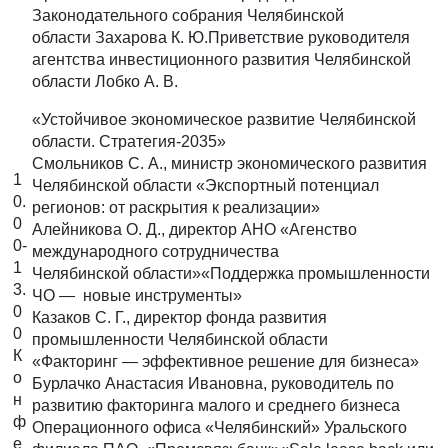
Законодательного собрания Челябинской
области Захарова К. Ю.Приветствие руководителя
агентства инвестиционного развития Челябинской
области Лобко А. В.
«Устойчивое экономическое развитие Челябинской
области. Стратегия-2035»
Смольников С. А., министр экономического развития
1
Челябинской области «Экспортный потенциал
0.
регионов: от раскрытия к реализации»
0
Алейникова О. Д., директор АНО «Агенство
0-
международного сотрудничества
1
Челябинской области»«Поддержка промышленности
3.
ЧО — новые инструменты»
0
Казаков С. Г., директор фонда развития
0
промышленности Челябинской области
К
«Факторинг — эффективное решение для бизнеса»
о
Бурлачко Анастасия Ивановна, руководитель по
н
развитию факторинга малого и среднего бизнеса
ф
Операционного офиса «Челябинский» Уральского
е