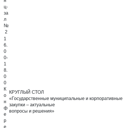
н
ц-
за
л
№
2
1
6.
0
0-
1
8.
0
0
К
КРУГЛЫЙ СТОЛ
о
«Государственные муниципальные и корпоративные
н
закупки – актуальные
ф
вопросы и решения»
е
р
е