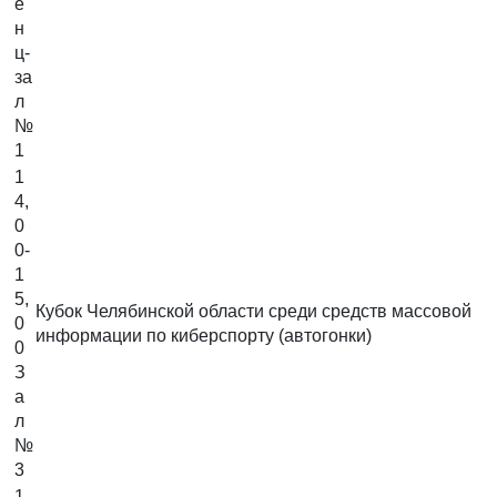
е
н
ц-
за
л
№
1
1
4,
0
0-
1
5,
Кубок Челябинской области среди средств массовой
0
информации по киберспорту (автогонки)
0
З
а
л
№
3
1