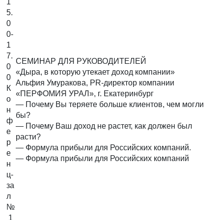
1
5.
0
0-
1
7.
СЕМИНАР ДЛЯ РУКОВОДИТЕЛЕЙ
0
«Дыра, в которую утекает доход компании»
0
Альфия Умуракова, PR-директор компании
К
«ПЕРФОМИЯ УРАЛ», г. Екатеринбург
о
— Почему Вы теряете больше клиентов, чем могли
н
бы?
ф
— Почему Ваш доход не растет, как должен был
е
расти?
р
— Формула прибыли для Российских компаний.
е
— Формула прибыли для Российских компаний
н
ц-
за
л
№
1