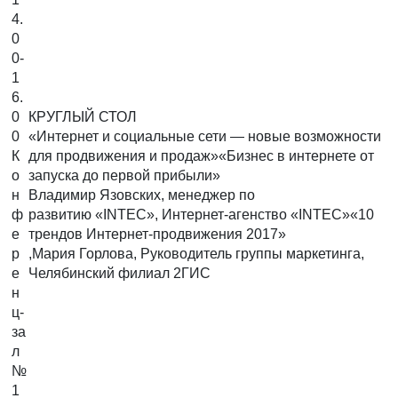
4.
0
0-
1
6.
0
КРУГЛЫЙ СТОЛ
0
«Интернет и социальные сети — новые возможности
К
для продвижения и продаж»«Бизнес в интернете от
о
запуска до первой прибыли»
н
Владимир Язовских, менеджер по
ф
развитию «INTEC», Интернет-агенство «INTEC»«10
е
трендов Интернет-продвижения 2017»
р
,Мария Горлова, Руководитель группы маркетинга,
е
Челябинский филиал 2ГИС
н
ц-
за
л
№
1