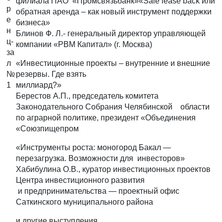
филиала ПАО «Промсвязьбанк»«Sale lease back или
р
обратная аренда – как новый инструмент поддержки
е
бизнеса»
н
Блинов Ф. Л.- генеральный директор управляющей
ц-
компании «РВМ Капитал» (г. Москва)
за
л
«Инвестиционные проекты – внутренние и внешние
№
резервы. Где взять
1
миллиард?»
Берестов А.П., председатель комитета
Законодательного Собрания Челябинской области
по аграрной политике, президент «Объединения
«Союзпищепром
«Инструменты роста: моногород Бакал —
перезагрузка. Возможности для инвесторов»
Хабибулина О.В., куратор инвестиционных проектов
Центра инвестиционного развития
и предпринимательства — проектный офис
Саткинского муниципального района
и другие выступления