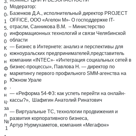
3.
Модератор:
0
Базенков Д.А., исполнительный директор PROJECT
0-
OFFICE, ООО «Агелон М»- О господдержке IT-
1
отрасли, Санникова В.М. – Министерство
5.
информационных технологий и связи Челябинской
0
области
0
— Бизнес в Интернете: анализ и перспективы для
К
южноуральских предпринимателей,представитель
о
компании «INTEC»- «Интеграция социальных сетей в
н
бизнес-процессы», Павлова Н. — директор по
ф
маркетингу первого профильного SMM-агенства на
е
Южном Урале
р
.
е
— «Реформа 54-ФЗ: как успеть перейти на онлайн-
н
кассы?», Шафигин Анатолий Ринатович
ц-
за
— Виртуальные ТС, технологии продвижения и
л
развития корпоративного бизнеса,
№
Артур Нурмухаметов, компания «Мегафон»
1