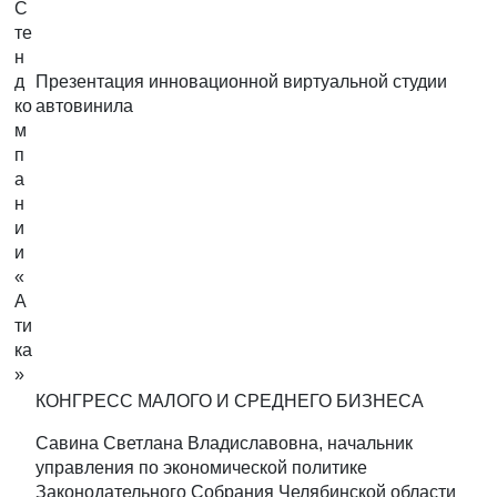
С
те
н
д
Презентация инновационной виртуальной студии
ко
автовинила
м
п
а
н
и
и
«
А
ти
ка
»
КОНГРЕСС МАЛОГО И СРЕДНЕГО БИЗНЕСА
Савина Светлана Владиславовна, начальник
управления по экономической политике
Законодательного Собрания Челябинской области