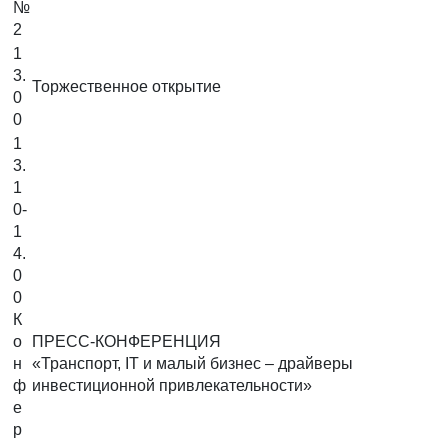
№
2
1
3.
Торжественное открытие
0
0
1
3.
1
0-
1
4.
0
0
К
о
ПРЕСС-КОНФЕРЕНЦИЯ
н
«Транспорт, IT и малый бизнес – драйверы
ф
инвестиционной привлекательности»
е
р