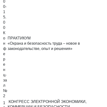
0
0-
1
5.
0
0
К
о
ПРАКТИКУМ
н
«Охрана и безопасность труда – новое в
ф
законодательстве, опыт и решения»
е
р
е
н
ц-
за
л
№
2
КОНГРЕСС ЭЛЕКТРОННОЙ ЭКОНОМИКИ,
1
КОММЕРЦИИ И БЕЗОПАСНОСТИ