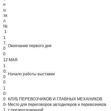
н
ц-
за
л
№
1
1
7.
Окончание первого дня
0
0
12 МАЯ
1
0:
Начало работы выставки
0
0
1
0:
0
КЛУБ ПЕРЕВОЗЧИКОВ И ГЛАВНЫХ МЕХАНИКОВ
0-
Место для переговоров автодилеров и перевозчиков
1
с презентационной