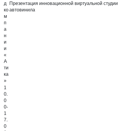
д
Презентация инновационной виртуальной студии
ко
автовинила
м
п
а
н
и
и
«
А
ти
ка
»
1
0.
0
0-
1
7.
0