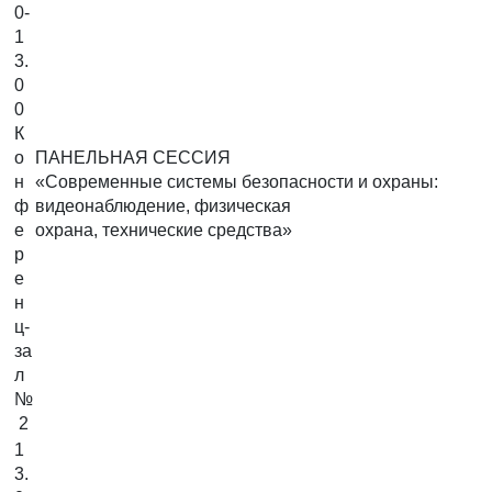
0-
1
3.
0
0
К
о
ПАНЕЛЬНАЯ СЕССИЯ
н
«Современные системы безопасности и охраны:
ф
видеонаблюдение, физическая
е
охрана, технические средства»
р
е
н
ц-
за
л
№
2
1
3.