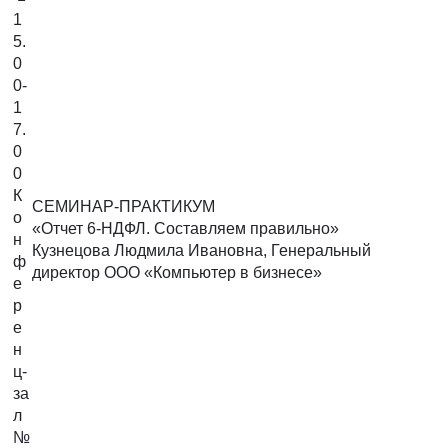
1
5.
0
0-
1
7.
0
0
К
СЕМИНАР-ПРАКТИКУМ
о
«Отчет 6-НДФЛ. Составляем правильно»
н
Кузнецова Людмила Ивановна, Генеральный
ф
директор ООО «Компьютер в бизнесе»
е
р
е
н
ц-
за
л
№