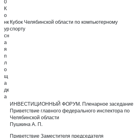
0
К
о
нк
Кубок Челябинской области по компьютерному
ур
спорту
сн
а
я
п
л
о
щ
а
дк
а
ИНВЕСТИЦИОННЫЙ ФОРУМ. Пленарное заседание
Приветствие главного федерального инспектора по
Челябинской области
Пушкина А. П.
Приветствие Заместителя председателя