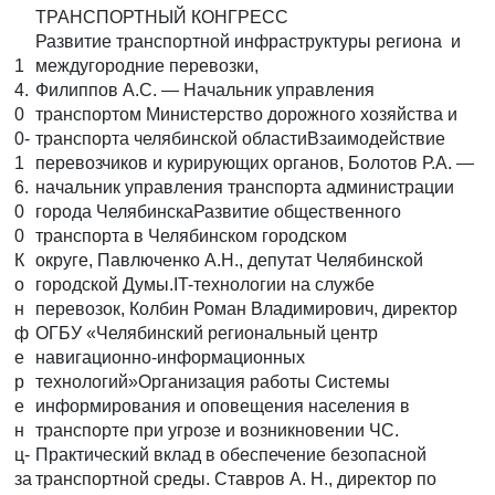
ТРАНСПОРТНЫЙ КОНГРЕСС
Развитие транспортной инфраструктуры региона и
1
междугородние перевозки,
4.
Филиппов А.С. — Начальник управления
0
транспортом Министерство дорожного хозяйства и
0-
транспорта челябинской областиВзаимодействие
1
перевозчиков и курирующих органов, Болотов Р.А. —
6.
начальник управления транспорта администрации
0
города ЧелябинскаРазвитие общественного
0
транспорта в Челябинском городском
К
округе, Павлюченко А.Н., депутат Челябинской
о
городской Думы.IT-технологии на службе
н
перевозок, Колбин Роман Владимирович, директор
ф
ОГБУ «Челябинский региональный центр
е
навигационно-информационных
р
технологий»Организация работы Системы
е
информирования и оповещения населения в
н
транспорте при угрозе и возникновении ЧС.
ц-
Практический вклад в обеспечение безопасной
за
транспортной среды. Ставров А. Н., директор по