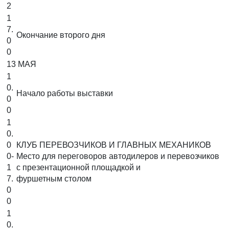
2
1
7.
Окончание второго дня
0
0
13 МАЯ
1
0.
Начало работы выставки
0
0
1
0.
0
КЛУБ ПЕРЕВОЗЧИКОВ И ГЛАВНЫХ МЕХАНИКОВ
0-
Место для переговоров автодилеров и перевозчиков
1
с презентационной площадкой и
7.
фуршетным столом
0
0
1
0.