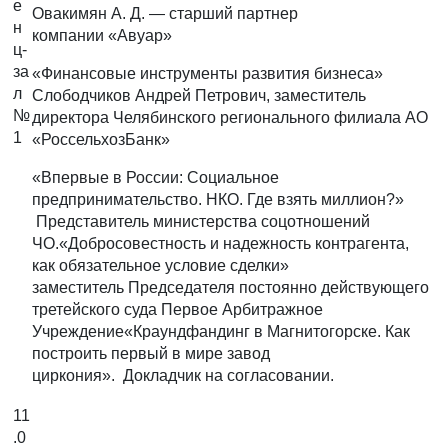
е
Овакимян А. Д. — старший партнер
н
компании «Авуар»
ц-
за
«Финансовые инструменты развития бизнеса»
л
Слободчиков Андрей Петрович, заместитель
№
директора Челябинского регионального филиала АО
1
«РоссельхозБанк»
«Впервые в России: Социальное
предпринимательство. НКО. Где взять миллион?»
Представитель министерства соцотношений
ЧО.«Добросовестность и надежность контрагента,
как обязательное условие сделки»
заместитель Председателя постоянно действующего
третейского суда Первое Арбитражное
Учреждение«Краундфандинг в Магнитогорске. Как
построить первый в мире завод
циркония». Докладчик на согласовании.
11
.0