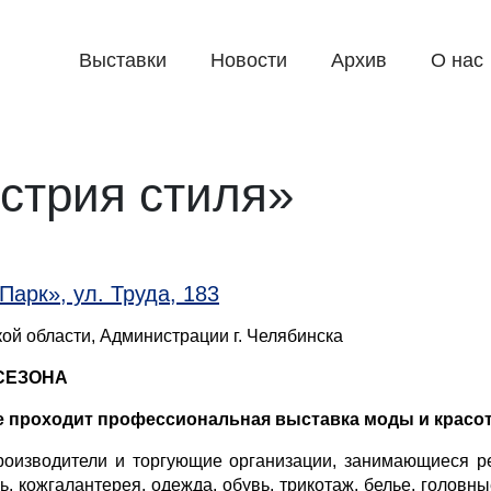
Выставки
Новости
Архив
О нас
стрия стиля»
Парк», ул. Труда, 183
ой области, Администрации г. Челябинска
СЕЗОНА
ске проходит профессиональная выставка моды и красо
производители и торгующие организации, занимающиеся р
, кожгалантерея, одежда, обувь, трикотаж, белье, головн