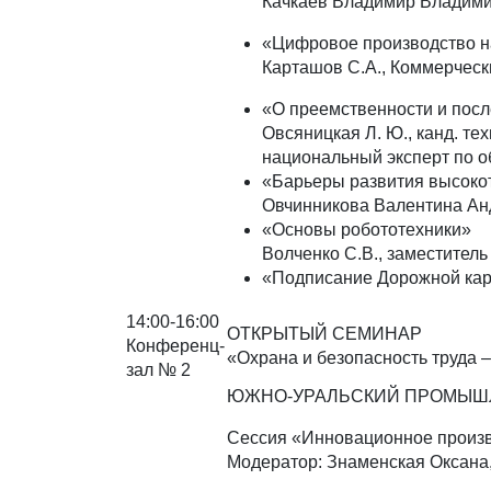
Качкаев Владимир Владими
«Цифровое производство н
Карташов С.А., Коммерчес
«О преемственности и пос
Овсяницкая Л. Ю., канд. т
национальный эксперт по о
«Барьеры развития высоко
Овчинникова Валентина Ан
«Основы робототехники»
Волченко С.В., заместитель
«Подписание Дорожной кар
14:00-16:00
ОТКРЫТЫЙ СЕМИНАР
Конференц-
«Охрана и безопасность труда
зал № 2
ЮЖНО-УРАЛЬСКИЙ ПРОМЫШ
Сессия «Инновационное произв
Модератор: Знаменская Оксана