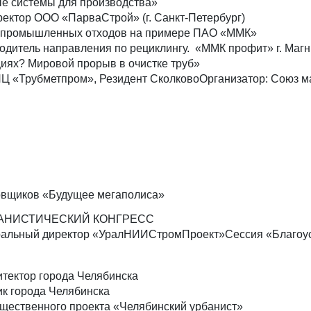
е системы для производства»
ректор ООО «ПарваСтрой» (г. Санкт-Петербург)
е промышленных отходов на примере ПАО «ММК»
ководитель направления по рециклингу. «ММК профит» г. Маг
циях? Мировой прорыв в очистке труб»
НПЦ «Трубметпром», Резидент СколковоОрганизатор: Союз
ровщиков «Будущее мегаполиса»
АНИСТИЧЕСКИЙ КОНГРЕСС
еральный директор «УралНИИСтромПроект»Сессия «Благоуст
итектор города Челябинска
ик города Челябинска
бщественного проекта «Челябинский урбанист»