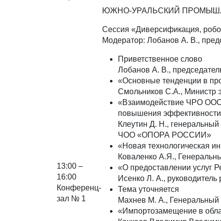
ЮЖНО-УРАЛЬСКИЙ ПРОМЫШ
Сессия «Диверсификация, роб
Модератор: Лобанов А. В., пре
Приветственное слово
Лобанов А. В., председате
«Основные тенденции в пр
Смольников С.А., Министр 
«Взаимодействие ЧРО ООО 
повышения эффективности 
Клеутин Д. Н., генеральны
ЧОО «ОПОРА РОССИИ»
«Новая технологическая ин
Коваленко А.Я., Генеральн
13:00 –
«О предоставлении услуг 
16:00
Исенко Л. А., руководител
Конференц-
Тема уточняется
зал № 1
Махнев М. А., Генеральный 
«Импортозамещение в обла