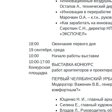
«Инновационные воздушны
Остапов А., технический ди
«Инновации в переработк
Марочкин О.А. – к.т.н., ру
«Как заработать на иннова
Сироткин С.Н., директор 
«ЭКСПОЧЕЛ»
18:00
Окончание первого дня
19 сентября, среда
10:00
Начало работы выставки
10:00-17:00
ВЫСТАВКА-КОНКУРС
Конкурсная
работ архитекторов и проекти
площадка
ПЕРВЫЙ ЧЕЛЯБИНСКИЙ УРБ
Модератор: Важенин В.В., ген
комфортным?»
Ющенко Н. И., главный арх
Силина Е., главный художн
Владов Л., Руководитель о