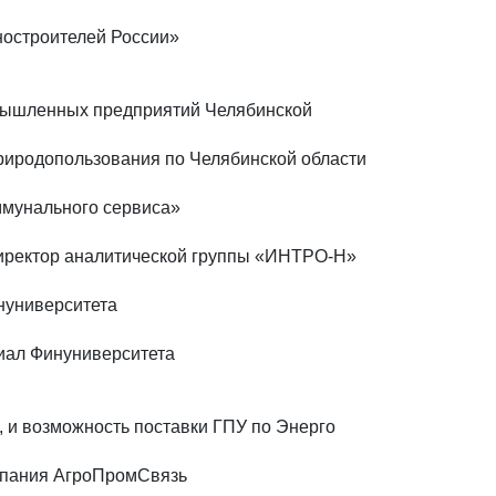
ностроителей России»
омышленных предприятий Челябинской
природопользования по Челябинской области
ммунального сервиса»
директор аналитической группы «ИНТРО-Н»
инуниверситета
лиал Финуниверситета
 и возможность поставки ГПУ по Энерго
мпания АгроПромСвязь