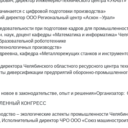
рович, директор Инженерно-технического центра «УКАВТ»
ачинается с цифровой подготовки производства»
кий директор ООО Региональный центр «Аскон –Урал»
ледовательности при подготовке кадров для промышленнос
ехн. наук, доцент кафедры «Математика и информатика» Че
бразовательной робототехнике
технологичных производств»
дреевна, кафедра «Металлорежущих станков и инструменто
 директора Челябинского областного ресурсного центра тех
ты диверсификации предприятий оборонно-промышленного к
 – новое в законодательстве, опыт и решения»Организато
ЛЕННЫЙ КОНГРЕСС
одство – экологические аспекты промышленности Челябин
, Исполнительный директор ЧРО ООО «Союз машиностроит