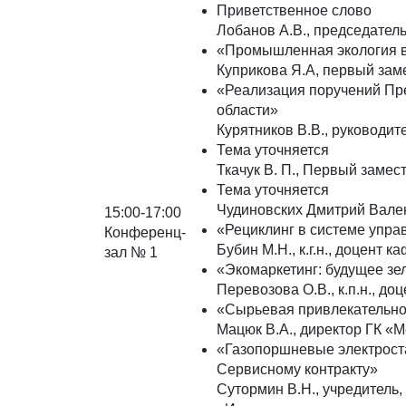
Приветственное слово
Лобанов А.В., председател
«Промышленная экология в
Куприкова Я.А, первый зам
«Реализация поручений Пр
области»
Курятников В.В., руководи
Тема уточняется
Ткачук В. П., Первый заме
Тема уточняется
Чудиновских Дмитрий Вале
15:00-17:00
«Рециклинг в системе упра
Конференц-
Бубин М.Н., к.г.н., доцен
зал № 1
«Экомаркетинг: будущее зе
Перевозова О.В., к.п.н., 
«Сырьевая привлекательнос
Мацюк В.А., директор ГК «
«Газопоршневые электроста
Сервисному контракту»
Сутормин В.Н., учредител