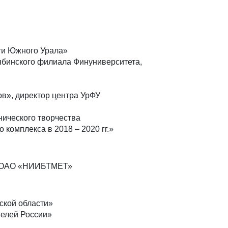
ти Южного Урала»
лябинского филиала Финуниверситета,
в», директор центра УрФУ
нического творчества
омплекса в 2018 – 2020 гг.»
р: ОАО «НИИБТМЕТ»
ской области»
елей России»