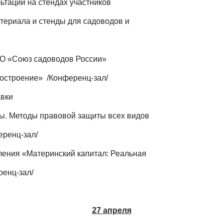
ьтации на стендах участников
ериала и стенды для садоводов и
РО «Союз садоводов России»
остроение» /Конференц-зал/
е выставки
ры. Методы правовой защиты всех видов
еренц-зал/
ления «Материнский капитал: Реальная
енц-зал/
27 апреля