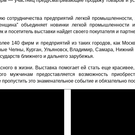
ирм — участниц предусматривающие продажу товаров и усл
тию сотрудничества предприятий легкой промышленности,
енщина” объединяет новинки легкой промышленности и
к и посетитель выставки найдет своего покупателя и партн
лее 140 фирм и предприятий из таких городов, как Москв
ые Челны, Курган, Ульяновск, Владимир, Самара, Нижний 
осударств ближнего и дальнего зарубежья.
ого в жизни. Выставка помогает ей стать еще красивее, 
того мужчинам предоставляется возможность приобре
 пропустить это знаменательное событие и обязательно п