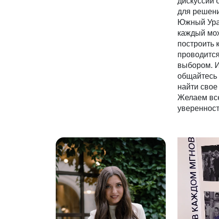
дискуссии 
для решени
Южный Ура
каждый мож
построить 
проводится
выбором. И
общайтесь 
найти свое
Желаем все
уверенност
В
и
д
е
о
п
л
е