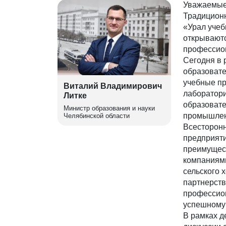
Уважаемые
Традицион
«Урал учеб
открывают
профессион
Сегодня в 
образоват
учебные п
Виталий Владимирович
лаборатори
Литке
образовате
Министр образования и науки
промышлен
Челябинской области
Всесторонн
предприяти
преимущест
компаниями
сельского 
партнерств
профессион
успешному 
В рамках 