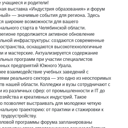
 учащиеся и родители!
ная выставка «Индустрия образования» и форум
ный» — значимые события для региона. Здесь
ся широкие возможности для вашего
ального старта в Челябинской области.
регионе продолжается активное обновление
ельной инфраструктуры: создаются современные
ространства, оснащаются высокотехнологичные
и и мастерские. Актуализируется содержание
льных программ при участии специалистов
ных предприятий Южного Урала.
ее взаимодействие учебных заведений с
ями реального сектора — это одно из неоспоримых
в нашей области. Колледжи и вузы сотрудничают с
 из различных сфер: от промышленности и IT до
хозяйства и креативных индустрий. Такое
о позволяет выстраивать для молодежи четкую
альную траекторию: от практики и стажировки к
трудоустройству.
деловой программы форума запланированы