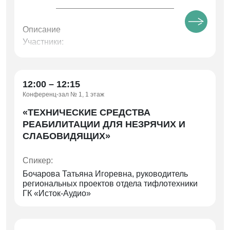
Описание
Участники:
— Косарева Ольга Александровна, заместитель
Министра социальных отношений Челябинской
области
12:00 – 12:15
Конференц-зал № 1, 1 этаж
— Попов Дмитрий Валентинович, главный
внештатный специалист по медицинской
«ТЕХНИЧЕСКИЕ СРЕДСТВА
реабилитации, главный внештатный
РЕАБИЛИТАЦИИ ДЛЯ НЕЗРЯЧИХ И
специалист невролог Министерства
СЛАБОВИДЯЩИХ»
здравоохранения Челябинской области (без
доклада)
Спикер:
—
«О вовлечении инвалидов и лиц с ОВЗ в
Бочарова Татьяна Игоревна, руководитель
занятия адаптивной физической культурой
региональных проектов отдела тифлотехники
и адаптивным спортом на территории
ГК «Исток-Аудио»
Челябинской области»
Спикер: Кодина Анна Александровна,
исполняющий обязанности первого