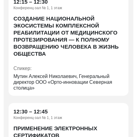
12:15 – 12:30
заместителя Министра по физической культуре
Конференц-зал № 1, 1 этаж
и спорту Челябинской области
СОЗДАНИЕ НАЦИОНАЛЬНОЙ
—
Технологии и сервисы службы занятости
ЭКОСИСТЕМЫ КОМПЛЕКСНОЙ
как инструмент эффективной
РЕАБИЛИТАЦИИ ОТ МЕДИЦИНСКОГО
профессиональной абилитации и
ПРОТЕЗИРОВАНИЯ — К ПОЛНОМУ
социальной интеграции людей с ОВЗ
ВОЗВРАЩЕНИЮ ЧЕЛОВЕКА В ЖИЗНЬ
Спикер: Никонова Мария Юрьевна, Первый
ОБЩЕСТВА
заместитель начальника Главного управления
по труду и занятости населения Челябинской
Спикер:
области
Мутин Алексей Николаевич, Генеральный
—
«Здоровьесбережение как важнейшее
директор ООО «Орто-инновации Северная
направление реабилитации детей-
столица»
инвалидов с нарушениями зрения в ГКОУ
«Общеобразовательная школа-интернат
для слепых и слабовидящих обучающихся»
12:30 – 12:45
г. Троицка»
.
Конференц-зал № 1, 1 этаж
Спикер: Архиреева Светлана Петровна,
ПРИМЕНЕНИЕ ЭЛЕКТРОННЫХ
директор ГКОУ «Общеобразовательная школа-
интернат для слепых и слабовидящих
СЕРТИФИКАТОВ