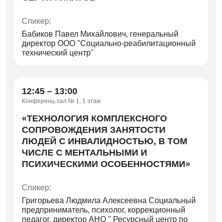
обучающихся» г. Троицка
Спикер:
—
Тема уточняется
Бабиков Павел Михайлович, генеральный
Спикер: Дмитриева Лидия Сергеевна,
директор ООО "Социально-реабилитационный
председатель Челябинской областной
технический центр"
общественной организации «ВОИ»
—
«Современные подходы по
реабилитации и социализации инвалидов
12:45 – 13:00
по зрению в Челябинской области»
Конференц-зал № 1, 1 этаж
Спикер: Рожков Александр Владимирович,
«ТЕХНОЛОГИЯ КОМПЛЕКСНОГО
председатель Челябинской областной
СОПРОВОЖДЕНИЯ ЗАНЯТОСТИ
организации Всероссийского общества слепых
ЛЮДЕЙ С ИНВАЛИДНОСТЬЮ, В ТОМ
ЧИСЛЕ С МЕНТАЛЬНЫМИ И
— «Практики профориентации и
ПСИХИЧЕСКИМИ ОСОБЕННОСТЯМИ»
трудоустройства молодежи с
инвалидностью или ОВЗ»
Спикер:
Спикер: Булыгина Дарья Александровна,
Григорьева Людмила Алексеевна Социальный
руководитель регионального центра развития
предприниматель, психолог, коррекционный
движения Абилимпикс
педагог, директор АНО " Ресурсный центр по