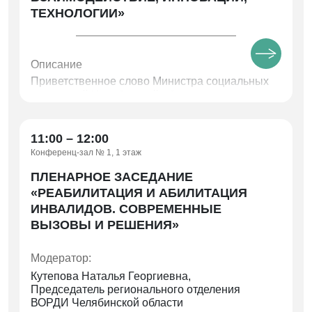
ТЕХНОЛОГИИ»
Сольное выступление
«Маленький ковбой»
Огородникова Екатерина, 13 лет
Преподаватель: Иванова Валентина
Александровна
Описание
Концертмейстер: Магазов Ильдар
Приветственное слово Министра социальных
Рахимжанович
отношений Челябинской области
МБУДО «Детская школа искусств №5» г.
Челябинска
Пресс-подход, обход выставочной экспозиции
11:00 – 12:00
Русская народная песня
«Как у наших, у
ворот»
Конференц-зал № 1, 1 этаж
Владимиров Михаил, 11 лет
ПЛЕНАРНОЕ ЗАСЕДАНИЕ
Преподаватель: Леднева Нина Александровна
«РЕАБИЛИТАЦИЯ И АБИЛИТАЦИЯ
МБУДО «Детская школа искусств №5» г.
ИНВАЛИДОВ. СОВРЕМЕННЫЕ
Челябинска
ВЫЗОВЫ И РЕШЕНИЯ»
Модератор:
Кутепова Наталья Георгиевна,
Председатель регионального отделения
ВОРДИ Челябинской области