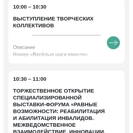
10:00 – 10:30
ВЫСТУПЛЕНИЕ ТВОРЧЕСКИХ
КОЛЛЕКТИВОВ
Описание
Номер
«Весёлые шаги вместе»
Творческий коллектив «Театр. Равные
возможности» Областного Центра
дополнительного образования детей.
10:30 – 11:00
Педагоги: Юрикова Екатерина Васильевна и
Орлова Светлана Станиславовна
ТОРЖЕСТВЕННОЕ ОТКРЫТИЕ
СПЕЦИАЛИЗИРОВАННОЙ
Сольное выступление
«Здравствуйте»
Муз.
ВЫСТАВКИ-ФОРУМА «РАВНЫЕ
Елены Попляновой, сл. Николая Шилова
ВОЗМОЖНОСТИ: РЕАБИЛИТАЦИЯ
Петров Леон, 11 лет
Педагог: Косолапова Маргарита Андреевна
И АБИЛИТАЦИЯ ИНВАЛИДОВ.
МБУДО «Детская школа искусств №5» г.
МЕЖВЕДОМСТВЕННОЕ
Челябинска
ВЗАИМОДЕЙСТВИЕ, ИННОВАЦИИ,