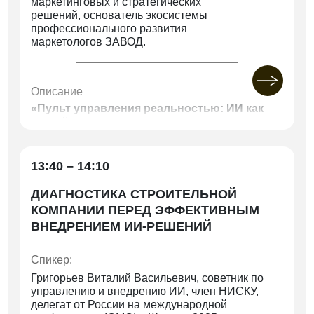
маркетинговых и стратегических
процессы проектирования и строительства.
решений, основатель экосистемы
– Налоговая реформа 2026 и строительство
профессионального развития
ИЖС. Обзор ключевых изменений
маркетологов ЗАВОД.
– Сохранится ли в 2026 году тренд на ИЖС?
Описание
«Пульт управления реальностью: ИИ как
новый стандарт профессии»
Спикер: Марина Вагина, руководитель студии и
школы дизайна EVO
13:40 – 14:10
«Когда картинку делает ИИ: зачем всё ещё
нужен дизайнер»
ДИАГНОСТИКА СТРОИТЕЛЬНОЙ
Спикер: Мария Латышева, основатель
КОМПАНИИ ПЕРЕД ЭФФЕКТИВНЫМ
архитектурной студии «Мечты сбываются»
ВНЕДРЕНИЕМ ИИ-РЕШЕНИЙ
«Ошибки, которые нельзя исправить:
архитектурные решения, определяющие
Спикер:
судьбу дома»
Григорьев Виталий Васильевич, советник по
Спикер: Пётр Стебельский, архитектор,
управлению и внедрению ИИ, член НИСКУ,
владелец архитектурного бюро
делегат от России на международной