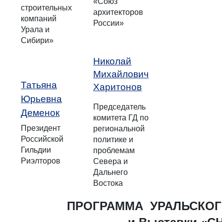
«Союз
строительных
архитекторов
компаний
России»
Урала и
Сибири»
Николай
Михайлович
Татьяна
Харитонов
Юрьевна
Председатель
Деменок
комитета ГД по
Президент
региональной
Российской
политике и
Гильдии
проблемам
Риэлторов
Севера и
Дальнего
Востока
ПРОГРАММА
УРАЛЬСКО