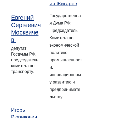
ич Жигарев
Государственна
Евгений
я Дума РФ:
Сергеевич
Председатель
Москвиче
Комитета по
в
экономической
депутат
политике,
Госдумы РФ,
председатель
промышленност
комитета по
и,
транспорту.
инновационном
у развитию и
предпринимате
льству
Игорь
Рюрикович