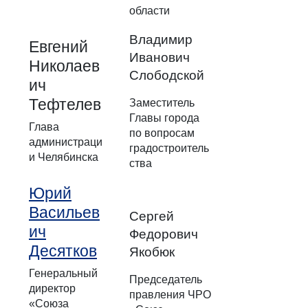
области
Владимир
Евгений
Иванович
Николаев
Слободской
ич
Тефтелев
Заместитель
Главы города
Глава
по вопросам
администраци
градостроитель
и Челябинска
ства
Юрий
Васильев
Сергей
ич
Федорович
Десятков
Якобюк
Генеральный
Председатель
директор
правления ЧРО
«Союза