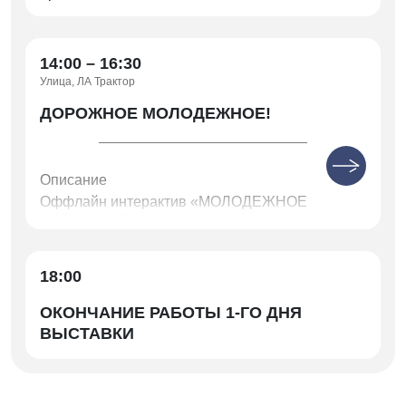
14:00 – 16:30
Улица, ЛА Трактор
ДОРОЖНОЕ МОЛОДЕЖНОЕ!
Описание
Оффлайн интерактив «МОЛОДЕЖНОЕ
ДОРОЖНОЕ» на площадке ЛА «Трактор» от
Росавтодора, Движения Первых, Министерства
дорожного хозяйства и транспорта
Челябинской области на площадке
18:00
«ДорСтройЭкспо. Дорожный сезон – 2026» при
поддержке завода «ДСТ-Урал» и УЦ
ОКОНЧАНИЕ РАБОТЫ 1-ГО ДНЯ
«Перспектива».
ВЫСТАВКИ
— Студенты Челябинского автотранспортного