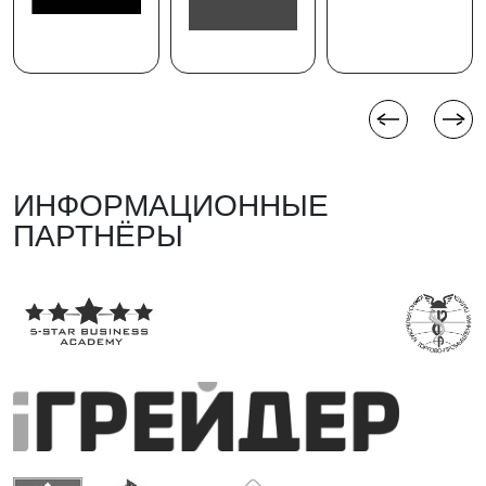
по вождению большегрузной техники – учимся
с «Перспективой»;
— флешмобы от Движения Первых и ХК
«Трактор»;
— уличный баскетбол от БК «ЧелБаскет»
и многое, многое другое.
ИНФОРМАЦИОННЫЕ
ПАРТНЁРЫ