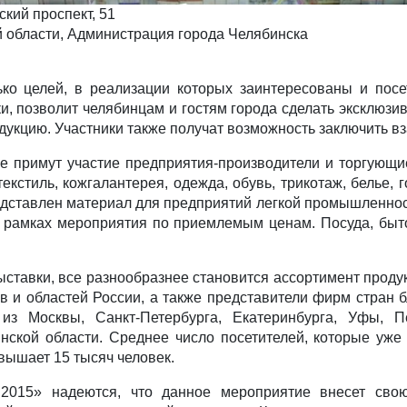
кий проспект, 51
 области, Администрация города Челябинска
ко целей, в реализации которых заинтересованы и посет
ки, позволит челябинцам и гостям города сделать эксклюз
одукцию. Участники также получат возможность заключить 
ке примут участие предприятия-производители и торгующ
екстиль, кожгалантерея, одежда, обувь, трикотаж, белье,
редставлен материал для предприятий легкой промышленнос
в рамках мероприятия по приемлемым ценам. Посуда, быт
ставки, все разнообразнее становится ассортимент продук
в и областей России, а также представители фирм стран б
з Москвы, Санкт-Петербурга, Екатеринбурга, Уфы, Пе
ской области. Среднее число посетителей, которые уже 
вышает 15 тысяч человек.
2015» надеются, что данное мероприятие внесет свою