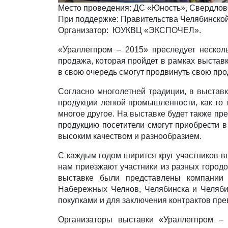
Место проведения: ДС «Юность», Свердловс
При поддержке: Правительства Челябинской
Организатор: ЮУКВЦ «ЭКСПОЧЕЛ».
«Ураллегпром – 2015» преследует несколь
продажа, которая пройдет в рамках выстав
в свою очередь смогут продвинуть свою пр
Согласно многолетней традиции, в выстав
продукции легкой промышленности, как то т
многое другое. На выставке будет также п
продукцию посетители смогут приобрести 
высоким качеством и разнообразием.
С каждым годом ширится круг участников вы
нам приезжают участники из разных городо
выставке были представлены компании и
Набережных Челнов, Челябинска и Челябин
покупками и для заключения контрактов пре
Организаторы выставки «Ураллегпром – 