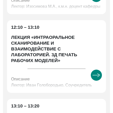
Описание
Лектор: Изосимова М.А., к.м.н. доцент кафедры
ортопедической стоматологи и ортодонтии
ФГБОУ ВО ЮУГМУ МЗ РФ
12:10 – 13:10
ЛЕКЦИЯ «ИНТРАОРАЛЬНОЕ
СКАНИРОВАНИЕ И
ВЗАИМОДЕЙСТВИЕ С
ЛАБОРАТОРИЕЙ. 3Д ПЕЧАТЬ
РАБОЧИХ МОДЕЛЕЙ»
Описание
Лектор: Иван Голобородько, Соучредитель
компании Индустрия 4.0. Президент
международной ассоциации специалистов по
цифровому производству.
13:10 – 13:20