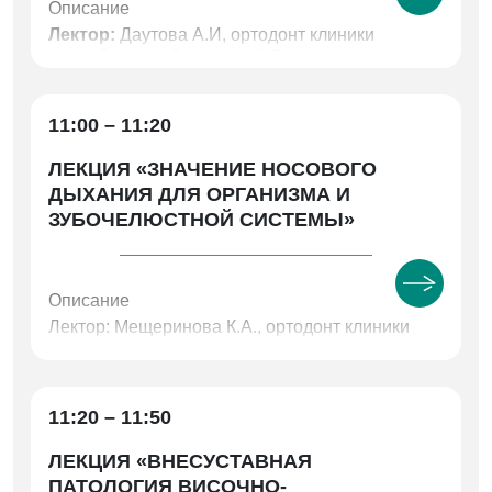
Описание
Лектор:
Даутова А.И, ортодонт клиники
«ОртоБьюти»; Лазарева О.В., к.м.н., доцент
кафедры ортопедической стоматологии и
ортодонтии ФГБОУ ВО ЮУГМУ МЗ РФ
11:00 – 11:20
ЛЕКЦИЯ «ЗНАЧЕНИЕ НОСОВОГО
ДЫХАНИЯ ДЛЯ ОРГАНИЗМА И
ЗУБОЧЕЛЮСТНОЙ СИСТЕМЫ»
Описание
Лектор: Мещеринова К.А., ортодонт клиники
«ОртоБьюти».
11:20 – 11:50
ЛЕКЦИЯ «ВНЕСУСТАВНАЯ
ПАТОЛОГИЯ ВИСОЧНО-