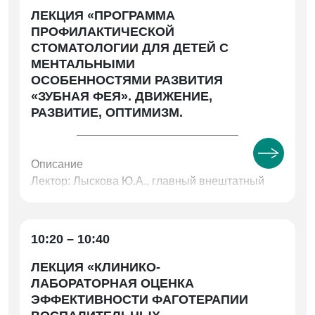
ЛЕКЦИЯ «ПРОГРАММА
ПРОФИЛАКТИЧЕСКОЙ
СТОМАТОЛОГИИ ДЛЯ ДЕТЕЙ С
МЕНТАЛЬНЫМИ
ОСОБЕННОСТЯМИ РАЗВИТИЯ
«ЗУБНАЯ ФЕЯ». ДВИЖЕНИЕ,
РАЗВИТИЕ, ОПТИМИЗМ.
Описание
Лектор: Лыскова Ю.А., главный внештатный
детский стоматолог ЧО, заместитель. главного
врача Клиники ФГБОУ ВО ЮУГМУ МЗ РФ;
Филимонова О.И., д.м.н., профессор, член –
корр. АЕН России, зав. кафедрой
10:20 – 10:40
ортопедической стоматологии и ортодонтии;
Бутюгин И.А, к.м.н., доцент, заведующий
ЛЕКЦИЯ «КЛИНИКО-
кафедрой терапевтической и детской
ЛАБОРАТОРНАЯ ОЦЕНКА
стоматологии ФГБОУ ВО ЮУГМУ МЗ РФ
ЭФФЕКТИВНОСТИ ФАГОТЕРАПИИ