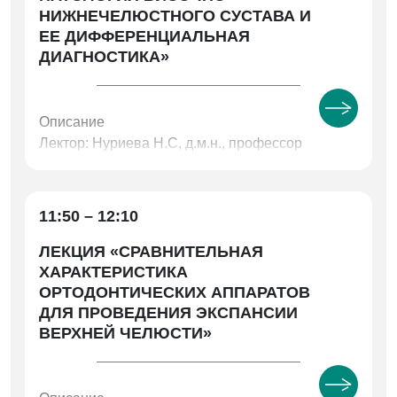
НИЖНЕЧЕЛЮСТНОГО СУСТАВА И
ЕЕ ДИФФЕРЕНЦИАЛЬНАЯ
ДИАГНОСТИКА»
Описание
Лектор: Нуриева Н.С, д.м.н., профессор
кафедры ортопедической стоматологии и
ортодонтии ФГБОУ ВО ЮУГМУ МЗ РФ;
Воронина Е.А., к.м.н., ассистент кафедры
ортопедической стоматологии ФГБОУ ВО
11:50 – 12:10
ЮУГМУ МЗ РФ
ЛЕКЦИЯ «СРАВНИТЕЛЬНАЯ
ХАРАКТЕРИСТИКА
ОРТОДОНТИЧЕСКИХ АППАРАТОВ
ДЛЯ ПРОВЕДЕНИЯ ЭКСПАНСИИ
ВЕРХНЕЙ ЧЕЛЮСТИ»