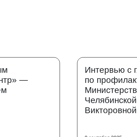
ым
Интервью с 
нтр» —
по профилак
ем
Министерств
Челябинской
Викторовной