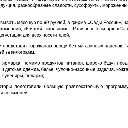
дукция, разнообразные сладости, сухофрукты, мороженны
вывать мясо кур по 90 рублей, а фирма «Сады России», н
омпаний, «Княжий сокольник», «Равис», «Пельвар», «Сав
егустации для всех посетителей.
и представят горожанам овощи без магазинных наценок.
ей за килограмм.
я ярмарка, помимо продуктов питания, широко будут пр
 и детская одежда, белье, чулочно-насочные изделия, кожг
 сувениры, подарки;
аторы подготовили большую развлекательную программ
 и пельменей.