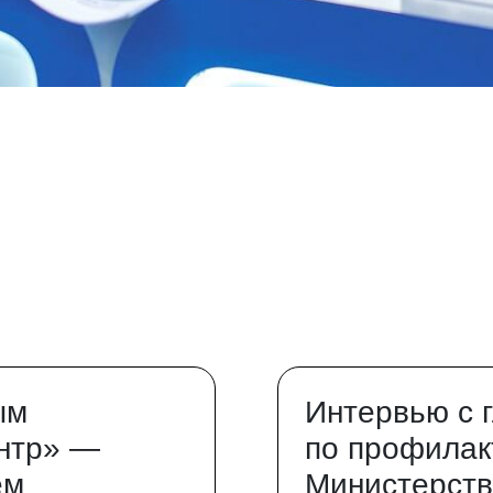
ым
Интервью с 
нтр» —
по профилак
ем
Министерств