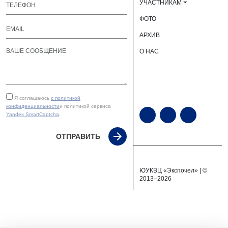
УЧАСТНИКАМ
ФОТО
АРХИВ
О НАС
Я соглашаюсь
с политикой
конфиденциальности
и политикой сервиса
Yandex SmartCaptcha
.
ОТПРАВИТЬ
ЮУКВЦ «Экспочел» | ©
2013–2026