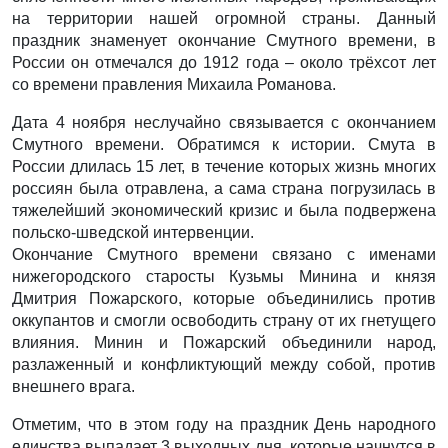
на территории нашей огромной страны. Данный
праздник знаменует окончание Смутного времени, в
России он отмечался до 1912 года – около трёхсот лет
со времени правления Михаила Романова.
Дата 4 ноября неслучайно связывается с окончанием
Смутного времени. Обратимся к истории. Смута в
России длилась 15 лет, в течение которых жизнь многих
россиян была отравлена, а сама страна погрузилась в
тяжелейший экономический кризис и была подвержена
польско-шведской интервенции.
Окончание Смутного времени связано с именами
нижегородского старосты Кузьмы Минина и князя
Дмитрия Пожарского, которые объединились против
оккупантов и смогли освободить страну от их гнетущего
влияния. Минин и Пожарский объединили народ,
разлаженный и конфликтующий между собой, против
внешнего врага.
Отметим, что в этом году на праздник День народного
единства выпадает 3 выходных дня, которые начнутся в