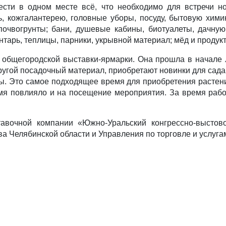
ести в одном месте всё, что необходимо для встречи но
вь, кожгалантерею, головные уборы, посуду, бытовую хим
почвогрунты; бани, душевые кабины, биотуалеты, дачну
нтарь, теплицы, парники, укрывной материал; мёд и продукт
общегородской выставки-ярмарки. Она прошла в начале л
угой посадочный материал, приобретают новинки для сада и
ы. Это самое подходящее время для приобретения растени
мя повлияло и на посещение мероприятия. За время рабо
авочной компании «Южно-Уральский конгрессно-выстово
ва Челябинской области и Управления по торговле и услуг