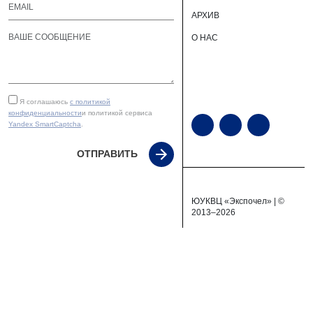
АРХИВ
О НАС
Я соглашаюсь
с политикой
конфиденциальности
и политикой сервиса
Yandex SmartCaptcha
.
ОТПРАВИТЬ
ЮУКВЦ «Экспочел» | ©
2013–2026