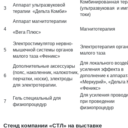
Комбинированная тер
Аппарат ультразвуковой
3
(ультразвуковая и им
терапии «Дельта Комби»
токи)
Аппарат магнитотерапии
4
Магнитотерапия
«Вега Плюс»
Электростимулятор нервно-
Электротерапия орга
5
мышечной системы органов
малого таза
малого таза «Феникс»
Для локального возде
Дополнительные аксессуары
усиления эффекта в
(пояс, наколенник, налокотник,
6
дополнение к аппара
перчатки, носки), электроды
«Меркурий», «Дельта 
для электротерапии.
«Феникс»
Для усиления провод
Гель специальный для
7
при проведении
физиопроцедур
физиопроцедур
Стенд компании «СТЛ» на выставке