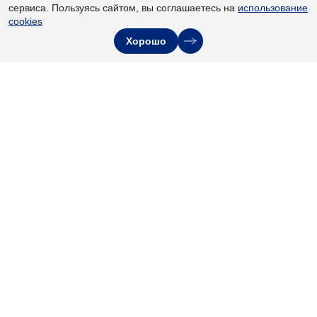
сервиса. Пользуясь сайтом, вы соглашаетесь на
использование
cookies
Хорошо
РАЗДЕЛЫ
СВЯЖИТЕСЬ С НАМИ
ВЫСТАВКИ
НОВОСТИ
УЧАСТНИКАМ
ФОТО
АРХИВ
О НАС
Я соглашаюсь
с политикой
конфиденциальности
и политикой сервиса
Yandex SmartCaptcha
.
ОТПРАВИТЬ