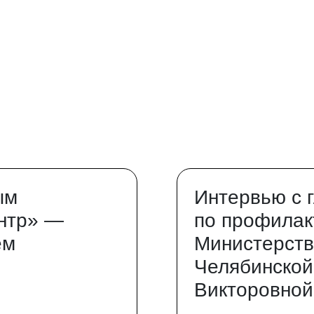
ым
Интервью с 
нтр» —
по профилак
ем
Министерств
Челябинской
Викторовной