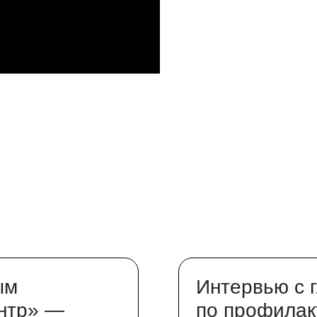
ым
Интервью с 
нтр» —
по профилак