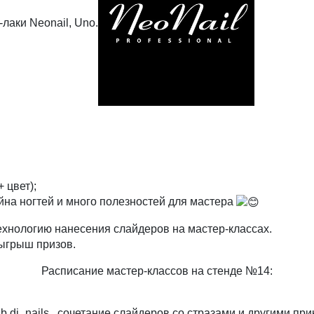
лаки Neonail, Uno.
 цвет);
йна ногтей и много полезностей для мастера
ехнологию нанесения слайдеров на мастер-классах.
зыгрыш призов.
Расписание мастер-классов на стенде №14:
b.di_nails , сочетание слайдеров со стразами и другими п