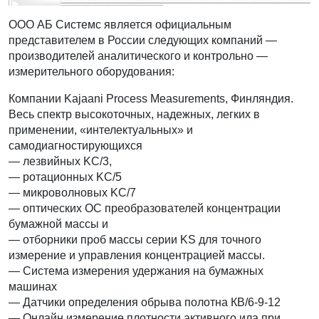
ООО АБ Системс является официальным
представителем в России следующих компаний —
производителей аналитического и контрольно —
измерительного оборудования:
Компании Kajaani Process Measurements, Финляндия.
Весь спектр высокоточных, надежных, легких в
применении, «интелектуальных» и
самодиагностирующихся
— лезвийных KC/3,
— ротационных KC/5
— микроволновых KC/7
— оптических ОС преобразователей концентрации
бумажной массы и
— отборники проб массы серии KS для точного
измерение и управления концентрацией массы.
— Система измерения удержания на бумажных
машинах
— Датчики определения обрыва полотна КВ/6-9-12
— Онлайн измерение плотности активного ила при