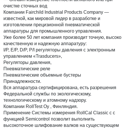
очистке сточных вод
Компании Fairchild Industrial Products Company —
известной, как мировой лидер в разработке и
изготовлении прецизионной пневматической
аппаратуры для промышленного управления.
Уже более 50 лет компания производит точную, высоко
качественную и надежную аппаратуру:
I/P, E/P, D/P, P/I регуляторы давления с электронным
управлением «Trasducers»,
Регуляторы давления,
Пневматические реле
Пневматические объемные бустеры
Принадлежности.
Вся аппаратура сертифицирована, есть разрешения
Федеральной службы по экологическому,
технологическому и атомному надзору.
Компании RollTest Oy , Финляндия.
Применение Системы измерения RollCal Classic с с
функцией Semicontrol позволит выполнить
высокоточное шлифование валков на cуществующем