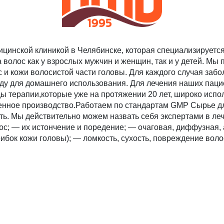
инской клиникой в Челябинске, которая специализируется 
волос как у взрослых мужчин и женщин, так и у детей. Мы 
 и кожи волосистой части головы. Для каждого случая заб
оду для домашнего использования. Для лечения наших пац
ы терапии,которые уже на протяжении 20 лет, широко испо
нное производство.Работаем по стандартам GMP Сырье для
сть. Мы действительно можем назвать себя экспертами в ле
ос; — их истончение и поредение; — очаговая, диффузная
рибок кожи головы); — ломкость, сухость, повреждение воло