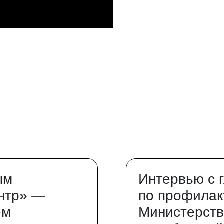
ым
Интервью с 
нтр» —
по профилак
ем
Министерств