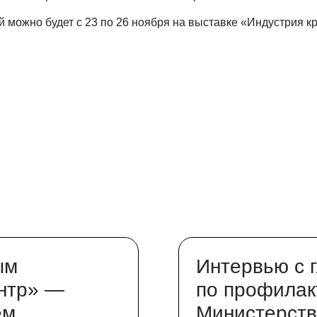
й можно будет с 23 по 26 ноября на выставке «Индустрия к
ым
Интервью с 
нтр» —
по профилак
ем
Министерств