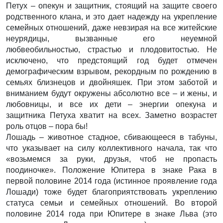
Петух – опекун и защитник, стоящий на защите своего
родственного клана, и это дает надежду на укрепление
семейных отношений, даже невзирая на все житейские
неурядицы, вызванные его неуемной
любвеобильностью, страстью и плодовитостью. Не
исключено, что предстоящий год будет отмечен
демографическим взрывом, рекордным по рождению в
семьях близнецов и двойняшек. При этом заботой и
вниманием будут окружены абсолютно все – и жены, и
любовницы, и все их дети – энергии опекуна и
защитника Петуха хватит на всех. Заметно возрастет
роль отцов – пора бы!
Лошадь – животное стадное, сбивающееся в табуны,
что указывает на силу коллективного начала, так что
«возьмемся за руки, друзья, чтоб не пропасть
поодиночке». Положение Юпитера в знаке Рака в
первой половине 2014 года (истинное проявление года
Лошади) тоже будет благоприятствовать укреплению
статуса семьи и семейных отношений. Во второй
половине 2014 года при Юпитере в знаке Льва (это