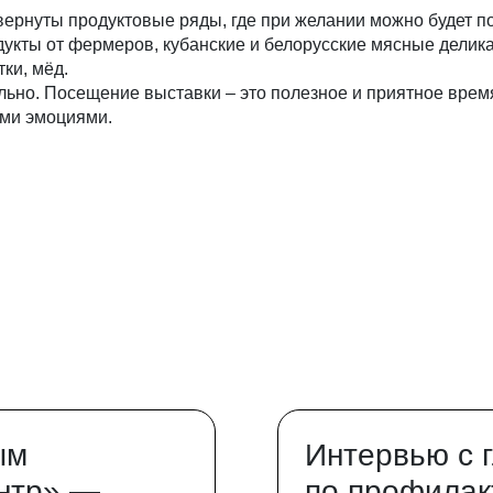
звернуты продуктовые ряды, где при желании можно будет 
укты от фермеров, кубанские и белорусские мясные делика
ки, мёд.
ельно. Посещение выставки – это полезное и приятное вре
ми эмоциями.
ым
Интервью с 
нтр» —
по профилак