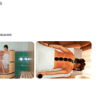
й)
ования