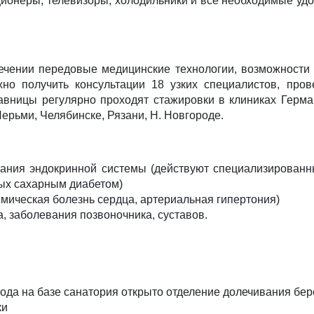
ционеры, телевизоры, холодильники и все необходимые уд
чении передовые медицинские технологии, возможности 
о получить консультации 18 узких специалистов, прове
равницы регулярно проходят стажировки в клиниках Герм
Перьми, Челябинске, Рязани, Н. Новгороде.
ния эндокринной системы (действуют специализированны
ых сахарным диабетом)
ическая болезнь сердца, артериальная гипертония)
, заболевания позвоночника, суставов.
года на базе санатория открыто отделение долечивания бе
ки