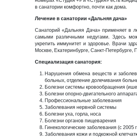
номерах «Студия +» и «Студия» есть конди
в санатории комфортно, почти как дома.
Лечение в санатории «Дальняя дача»
Санаторий «Дальняя Дача» применяет в ле
самыми различными недугами. Здесь можн
укрепить иммунитет и здоровье. Врачи зд
Москве, Екатеринбурге, Санкт-Петербурге, 
Специализация санатория:
Нарушения обмена веществ и заболева
больных, отделение долечивания больн
Болезни системы кровообращения (ишем
Болезни опорно-двигательного аппарата
Профессиональные заболевания
Заболевания нервной системы
Болезни уха, горла, носа
Болезни органов пищеварения
Гинекологические заболевания (с 2005 
Заболевания кожи и подкожной клетчат