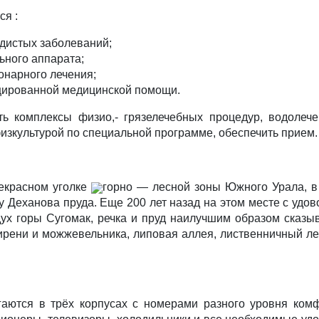
я :
дистых заболеваний;
ьного аппарата;
онарного лечения;
ированной медицинской помощи.
ь комплексы физио,- грязелечебных процедур, водолечен
изкультурой по специальной программе, обеспечить прием.
екрасном уголке
горно — лесной зоны Южного Урала, в 
у Деханова пруда. Еще 200 лет назад на этом месте с уд
ух горы Сугомак, речка и пруд наилучшим образом сказыв
рени и можжевельника, липовая аллея, лиственничный лес,
аются в трёх корпусах с номерами разного уровня комф