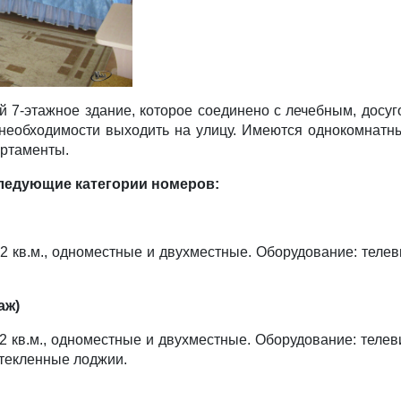
й 7-этажное здание, которое соединено с лечебным, досу
необходимости выходить на улицу. Имеются однокомнатн
артаменты.
ледующие категории номеров:
в.м., одноместные и двухместные. Оборудование: телеви
аж)
в.м., одноместные и двухместные. Оборудование: телевиз
стекленные лоджии.