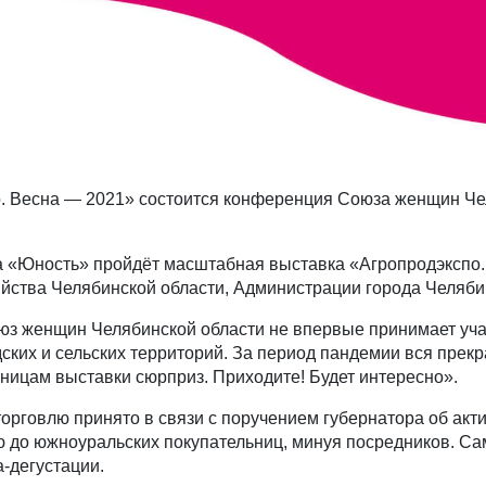
о. Весна — 2021» состоится конференция Союза женщин Чел
та «Юность» пройдёт масштабная выставка «Агропродэкспо
яйства Челябинской области, Администрации города Челяб
юз женщин Челябинской области не впервые принимает учас
ских и сельских территорий. За период пандемии вся прек
ницам выставки сюрприз. Приходите! Будет интересно».
рговлю принято в связи с поручением губернатора об акти
ю до южноуральских покупательниц, минуя посредников. С
-дегустации.