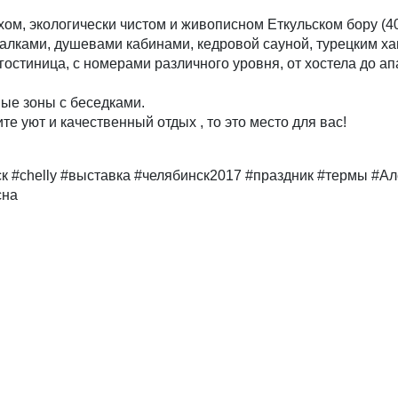
ом, экологически чистом и живописном Еткульском бору (40 
валками, душевами кабинами, кедровой сауной, турецким х
 гостиница, с номерами различного уровня, от хостела до а
ые зоны с беседками.
е уют и качественный отдых , то это место для вас!
ск #chelly #выставка #челябинск2017 #праздник #термы #А
сна