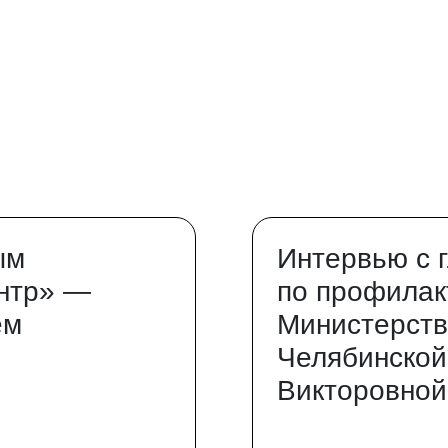
ым
Интервью с 
нтр» —
по профилак
ем
Министерств
Челябинской
Викторовной