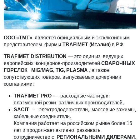
ООО «ТМТ»
является официальным и эксклюзивным
представителем фирмы
TRAFIMET
(Италия)
в РФ.
TRAFIMET
DISTRIBUTION
— это один из ведущих
европейских концернов-производителей
СВАРОЧНЫХ
ГОРЕЛОК
MIG
/
MAG
,
TIG
,
PLASMA
, а также
сопутствующих товаров, выпускаемых дочерними
компаниями:
TRAFIMET
PRO
— расходные части для
плазменной резки различных производителей,
SACIT
— электрододержатели, массовые зажимы,
кабельные соединители.
Компания работает на российском рынке более 15
лет и продолжает активно развивать
сотрудничество с
РЕГИОНАЛЬНЫМИ ДИЛЕРАМИ
.