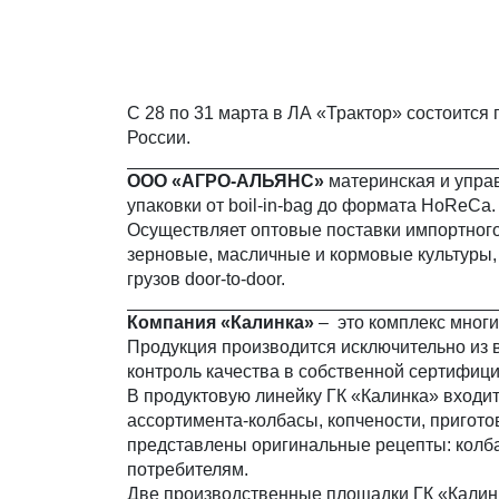
С 28 по 31 марта в ЛА «Трактор» состоится
России.
ООО «АГРО-АЛЬЯНС»
материнская и упра
упаковки от boil-in-bag до формата HoReСа.
Осуществляет оптовые поставки импортного
зерновые, масличные и кормовые культуры,
грузов door-to-door.
Компания «Калинка»
– это комплекс многи
Продукция производится исключительно из 
контроль качества в собственной сертифиц
В продуктовую линейку ГК «Калинка» входи
ассортимента-колбасы, копчености, пригот
представлены оригинальные рецепты: колб
потребителям.
Две производственные площадки ГК «Калин