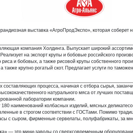
 грандиозная выставка «АгроПродЭкспо», которая соберет 
вляющая компания Холдинга. Выпускает широкий ассортим
 Реализует на экспорт крупы и бобовые российского произво
 риса и бобовых, а также рисовой крупы собственного про
 а также крупно рогатый скот. Предлагает услуги по тамо
х составляющих процесса, начиная с отбора сырья, заканч
высококачественного натурального мяса от лучших постав
ированной лаборатории компании.
т 180 наименований колбасных изделий, мясных деликатесо
овленные в строгом соответствии с ГОСТами. Помимо тради
асы с сыром, фирменные сервелаты, полуфабрикаты, за м
ка» — это мини-заводы со сверхсовременным оборудован