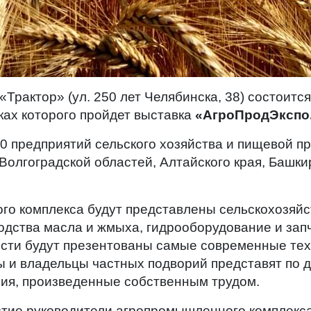
«Трактор» (ул. 250 лет Челябинска, 38) состоитс
мках которого пройдет выставка
«АгроПродЭкспо.
20 предприятий сельского хозяйства и пищевой 
 Волгоградской областей, Алтайского края, Башки
о комплекса будут представлены сельскохозяйс
одства масла и жмыха, гидрооборудование и зап
ти будут презентованы самые современные тех
 и владельцы частных подворий представят по 
ния, произведенные собственным трудом.
астие руководители агропромышленного комплек