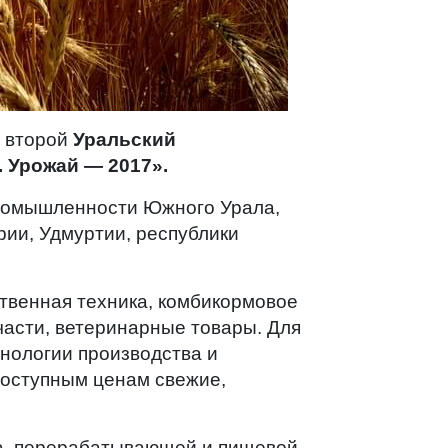
я второй
Уральский
 Урожай — 2017».
промышленности Южного Урала,
рии, Удмуртии, республики
твенная техника, комбикормовое
части, ветеринарные товары. Для
нологии производства и
доступным ценам свежие,
са, перерабатывающей и пищевой