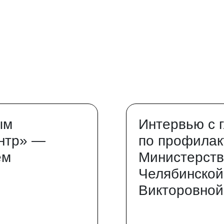
ым
Интервью с 
нтр» —
по профилак
ем
Министерств
Челябинской
Викторовной