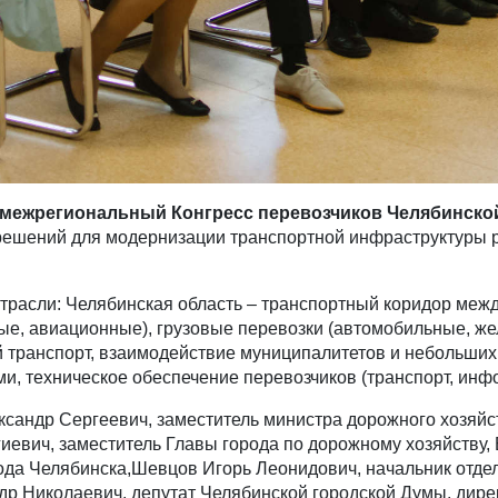
межрегиональный Конгресс перевозчиков Челябинско
 решений для модернизации транспортной инфраструктуры 
трасли: Челябинская область – транспортный коридор межд
ые, авиационные), грузовые перевозки (автомобильные, ж
транспорт, взаимодействие муниципалитетов и небольших
, техническое обеспечение перевозчиков (транспорт, инфо
сандр Сергеевич, заместитель министра дорожного хозяйст
иевич, заместитель Главы города по дорожному хозяйству,
да Челябинска,Шевцов Игорь Леонидович, начальник отде
 Николаевич, депутат Челябинской городской Думы, дире