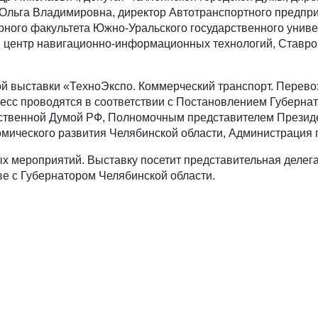
 Ольга Владимировна, директор Автотранспортного предпр
орного факультета Южно-Уральского государственного унив
 центр навигационно-информационных технологий, Ставров
й выставки «ТехноЭкспо. Коммерческий транспорт. Перевозк
ресс проводятся в соответствии с Постановлением Губерна
рственной Думой РФ, Полномочным представителем Презид
мического развития Челябинской области, Администрация 
ых мероприятий. Выставку посетит представительная деле
ве с Губернатором Челябинской области.