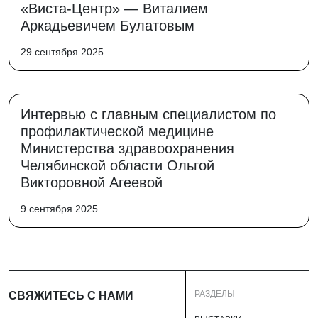
«Виста-Центр» — Виталием
Аркадьевичем Булатовым
29 сентября 2025
Интервью с главным специалистом по
профилактической медицине
Министерства здравоохранения
Челябинской области Ольгой
Викторовной Агеевой
9 сентября 2025
РАЗДЕЛЫ
СВЯЖИТЕСЬ С НАМИ