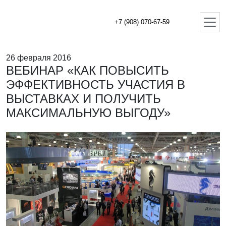
+7 (908) 070-67-59
26 февраля 2016
ВЕБИНАР «КАК ПОВЫСИТЬ
ЭФФЕКТИВНОСТЬ УЧАСТИЯ В
ВЫСТАВКАХ И ПОЛУЧИТЬ
МАКСИМАЛЬНУЮ ВЫГОДУ»