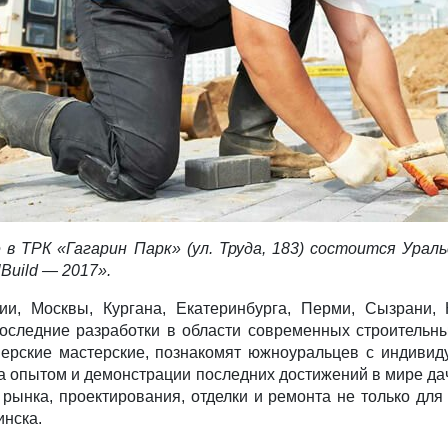
е в ТРК «Гагарин Парк» (ул. Труда, 183) состоится Ура
uild — 2017».
и, Москвы, Кургана, Екатеринбурга, Перми, Сызрани, К
последние разработки в области современных строительны
нерские мастерские, познакомят южноуральцев c индивид
а опытом и демонстрации последних достижений в мире да
 рынка, проектирования, отделки и ремонта не только для
инска.