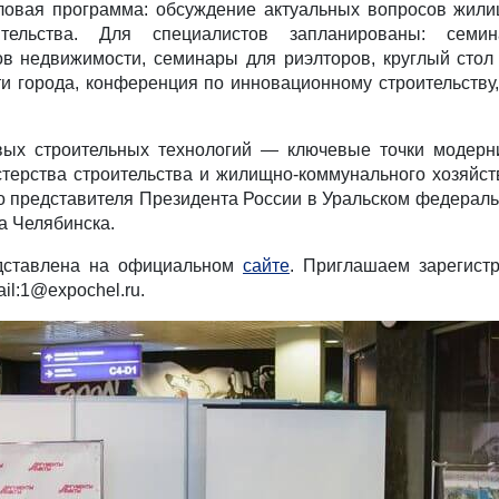
овая программа: обсуждение актуальных вопросов жилищ
ительства. Для специалистов запланированы: сем
ов недвижимости, семинары для риэлторов, круглый стол 
ти города, конференция по инновационному строительству
вых строительных технологий — ключевые точки модер
терства строительства и жилищно-коммунального хозяйст
представителя Президента России в Уральском федеральн
а Челябинска.
дставлена на официальном
сайте
. Приглашаем зарегист
ail:1@expochel.ru.