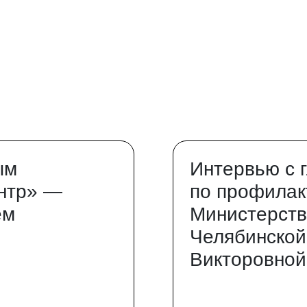
ым
Интервью с 
нтр» —
по профилак
ем
Министерств
Челябинской
Викторовной