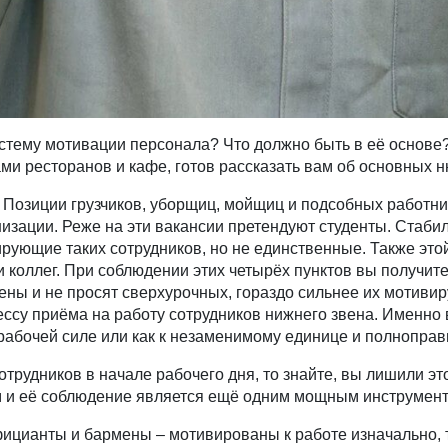
стему мотивации персонала? Что должно быть в её основе
и ресторанов и кафе, готов рассказать вам об основных н
. Позиции грузчиков, уборщиц, мойщиц и подсобных работн
изации. Реже на эти вакансии претендуют студенты. Стабил
ирующие таких сотрудников, но не единственные. Также эт
и коллег. При соблюдении этих четырёх пунктов вы получите
ны и не просят сверхурочных, гораздо сильнее их мотивир
ссу приёма на работу сотрудников нижнего звена. Именно 
 рабочей силе или как к незаменимому единице и полноправ
отрудников в начале рабочего дня, то знайте, вы лишили э
м и её соблюдение является ещё одним мощным инструмен
цианты и бармены – мотивированы к работе изначально, та