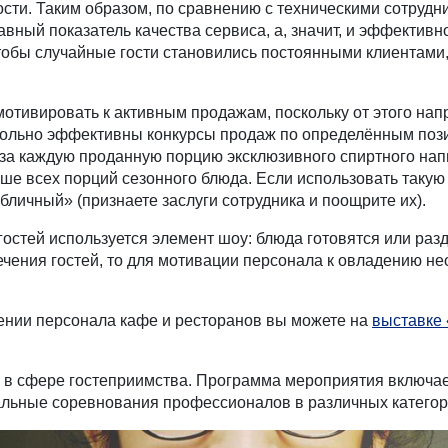
ости. Таким образом, по сравнению с техническими сотруд
вный показатель качества сервиса, а, значит, и эффектив
тобы случайные гости становились постоянными клиентами,
отивировать к активным продажам, поскольку от этого нап
овольно эффективны конкурсы продаж по определённым поз
за каждую проданную порцию эксклюзивного спиртного напи
ше всех порций сезонного блюда. Если использовать такую 
личный» (признаете заслуги сотрудника и поощрите их).
остей используется элемент шоу: блюда готовятся или раз
лечения гостей, то для мотивации персонала к овладению 
чении персонала кафе и ресторанов вы можете на
выставке
 в сфере гостеприимства. Программа мероприятия включае
альные соревнования профессионалов в различных категори