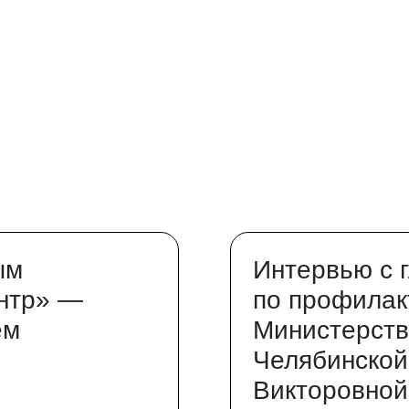
ым
Интервью с 
нтр» —
по профилак
ем
Министерств
Челябинской
Викторовной