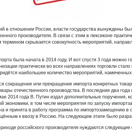
й в отношении России, власти государства вынуждены был
енного производителя. В связи с этим в лексиконе практи
им термином скрывается совокупность мероприятий, направ
рта была начата в 2014 году. И вот спустя 3 года можно 
низации практически во всех направлениях торговли стало
 придётся наибольшее количество мероприятий, намеченны
 сокращение или прекращение импорта конкретных товаро
овары отечественного производства. В последние два года 
ае 2014 года В. Путин издал дополнительные поручения, к
й экономики, в том числе мероприятия по запуску импорт
на и принята в работу программа по импортозамещению в с
щённым к ввозу в Россию. На следующем этапе было разра
приходе российского производителя нуждаются следующие о