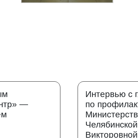
ым
Интервью с 
нтр» —
по профилак
ем
Министерств
Челябинской
Викторовной